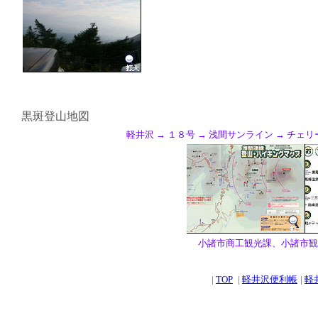
黒斑登山地図
軽井沢 → １８号 → 浅間サンライン → チェ
小諸市商工観光課、小諸市観
|
TOP
|
軽井沢便利帳
|
軽